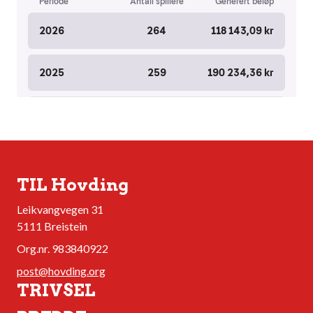
TIL Hovding
Leikvangvegen 31
5111 Breistein
Org.nr. 983840922
post@hovding.org
TRIVSEL